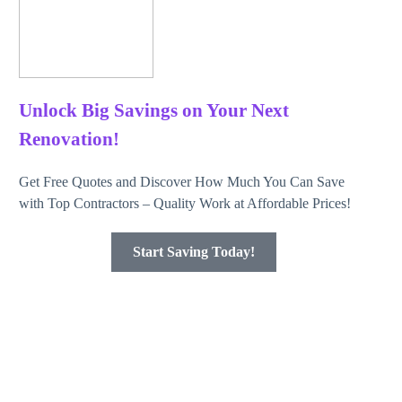
Unlock Big Savings on Your Next
Renovation!
Get Free Quotes and Discover How Much You Can Save
with Top Contractors – Quality Work at Affordable Prices!
Start Saving Today!