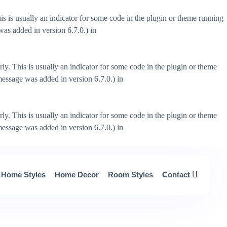
s is usually an indicator for some code in the plugin or theme running
as added in version 6.7.0.) in
ly. This is usually an indicator for some code in the plugin or theme
essage was added in version 6.7.0.) in
ly. This is usually an indicator for some code in the plugin or theme
essage was added in version 6.7.0.) in
Home Styles
Home Decor
Room Styles
Contact