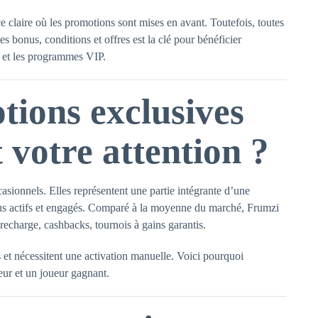
e claire où les promotions sont mises en avant. Toutefois, toutes
 bonus, conditions et offres est la clé pour bénéficier
s et les programmes VIP.
tions exclusives
 votre attention ?
sionnels. Elles représentent une partie intégrante d’une
plus actifs et engagés. Comparé à la moyenne du marché, Frumzi
e recharge, cashbacks, tournois à gains garantis.
et nécessitent une activation manuelle. Voici pourquoi
eur et un joueur gagnant.