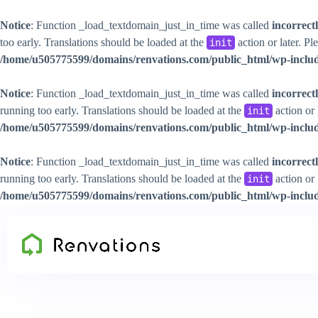
Notice
: Function _load_textdomain_just_in_time was called
incorrect
too early. Translations should be loaded at the
action or later. Pl
init
/home/u505775599/domains/renvations.com/public_html/wp-includ
Notice
: Function _load_textdomain_just_in_time was called
incorrect
running too early. Translations should be loaded at the
action or 
init
/home/u505775599/domains/renvations.com/public_html/wp-includ
Notice
: Function _load_textdomain_just_in_time was called
incorrect
running too early. Translations should be loaded at the
action or 
init
/home/u505775599/domains/renvations.com/public_html/wp-includ