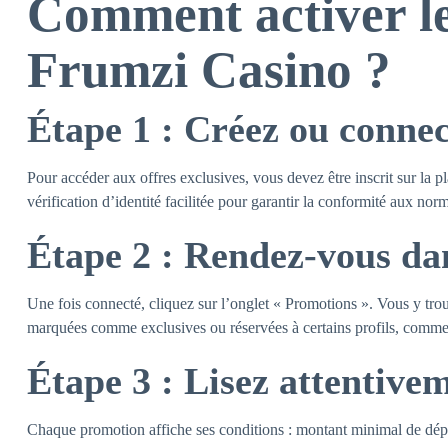
Comment activer le
Frumzi Casino ?
Étape 1 : Créez ou conne
Pour accéder aux offres exclusives, vous devez être inscrit sur la p
vérification d’identité facilitée pour garantir la conformité aux nor
Étape 2 : Rendez-vous da
Une fois connecté, cliquez sur l’onglet « Promotions ». Vous y trouv
marquées comme exclusives ou réservées à certains profils, comme
Étape 3 : Lisez attentive
Chaque promotion affiche ses conditions : montant minimal de dépôt