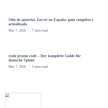
Sitio de apuestas Zoccer en España: guía completa y
actualizada
May 7, 2026
7 mins read
realz promo code – Der komplette Guide für
deutsche Spieler
May 7, 2026
3 mins read