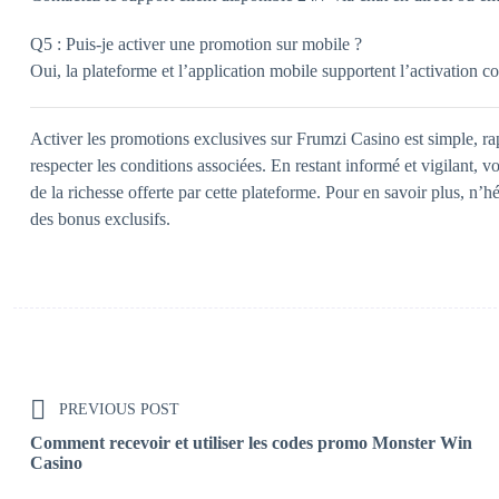
Q5 : Puis-je activer une promotion sur mobile ?
Oui, la plateforme et l’application mobile supportent l’activation 
Activer les promotions exclusives sur Frumzi Casino est simple, rapi
respecter les conditions associées. En restant informé et vigilant, 
de la richesse offerte par cette plateforme. Pour en savoir plus, n’hé
des bonus exclusifs.
PREVIOUS POST
Comment recevoir et utiliser les codes promo Monster Win
Casino