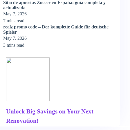
Sitio de apuestas Zoccer en España: guía completa y
actualizada
May 7, 2026
7 mins read
realz promo code – Der komplette Guide für deutsche
Spieler
May 7, 2026
3 mins read
Unlock Big Savings on Your Next
Renovation!