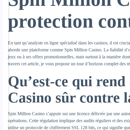
protection con
En tant qu’analyste en ligne spécialisé dans les casinos, il est crucia
aborde une plateforme comme Spin Million Casino. La fiabilité d’
jeux ou à ses offres promotionnelles, mais surtout à la manière dont 
travers cet article, je vous propose un tour d’horizon complet des m
Qu’est-ce qui rend
Casino sûr contre l
Spin Million Casino s’appuie sur une licence délivrée par une autor
opérations. Cette régulation implique des audits réguliers et des exi
utilise un protocole de chiffrement SSL 128 bits, ce qui signifie qu