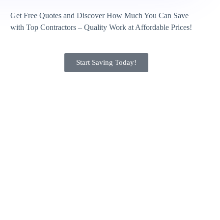
Get Free Quotes and Discover How Much You Can Save
with Top Contractors – Quality Work at Affordable Prices!
Start Saving Today!