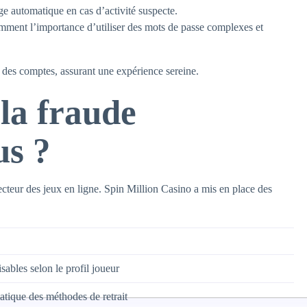
ge automatique en cas d’activité suspecte.
amment l’importance d’utiliser des mots de passe complexes et
des comptes, assurant une expérience sereine.
 la fraude
us ?
ecteur des jeux en ligne. Spin Million Casino a mis en place des
sables selon le profil joueur
atique des méthodes de retrait