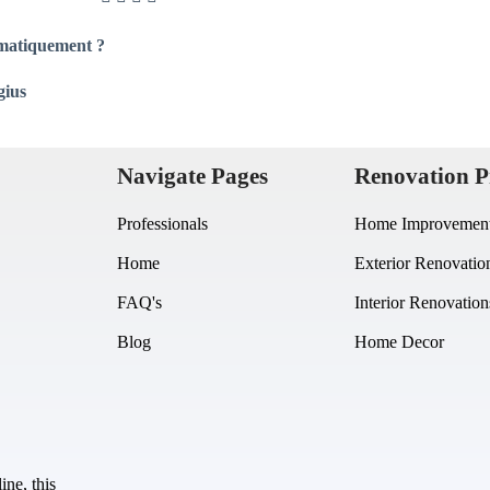
tématiquement ?
gius
Navigate Pages
Renovation P
Professionals
Home Improvemen
Home
Exterior Renovatio
FAQ's
Interior Renovation
Blog
Home Decor
ne, this