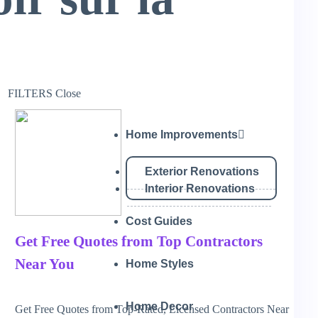
FILTERS
Close
Home Improvements
Exterior Renovations
Interior Renovations
Cost Guides
Get Free Quotes from Top Contractors
Near You
Home Styles
Home Decor
Get Free Quotes from Top-Rated, Licensed Contractors Near