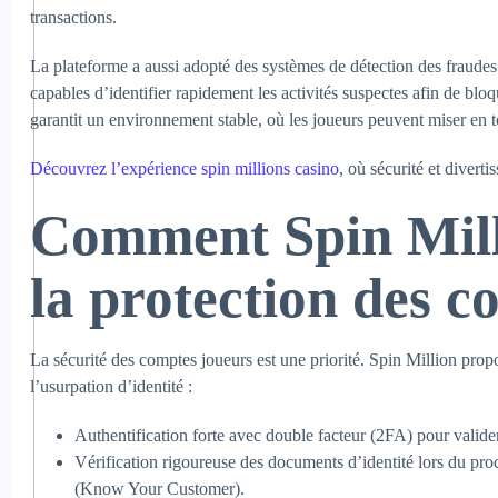
transactions.
La plateforme a aussi adopté des systèmes de détection des fraudes b
capables d’identifier rapidement les activités suspectes afin de bloq
garantit un environnement stable, où les joueurs peuvent miser en t
Découvrez l’expérience spin millions casino
, où sécurité et divert
Comment Spin Milli
la protection des c
La sécurité des comptes joueurs est une priorité. Spin Million propo
l’usurpation d’identité :
Authentification forte avec double facteur (2FA) pour valide
Vérification rigoureuse des documents d’identité lors du pro
(Know Your Customer).