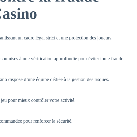
Casino
ntissant un cadre légal strict et une protection des joueurs.
 soumises à une vérification approfondie pour éviter toute fraude.
ino dispose d’une équipe dédiée à la gestion des risques.
 jeu pour mieux contrôler votre activité.
ecommandée pour renforcer la sécurité.