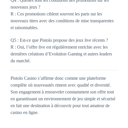
Q4 : Quelles sont les conditions des promotions sur les
nouveaux jeux ?
R : Ces promotions ciblent souvent les paris sur les
nouveaux titres avec des conditions de mise transparentes
et raisonnables.
Q5 : Est-ce que Pistolo propose des jeux live récents ?
R : Oui, l’offre live est régulièrement enrichie avec les
dernières créations d’Evolution Gaming et autres leaders
du marché.
Pistolo Casino s’affirme donc comme une plateforme
complète où nouveautés riment avec qualité et diversité.
Son engagement à renouveler constamment son offre tout
en garantissant un environnement de jeu simple et sécurisé
en fait une destination à découvrir pour tout amateur de
casino en ligne.