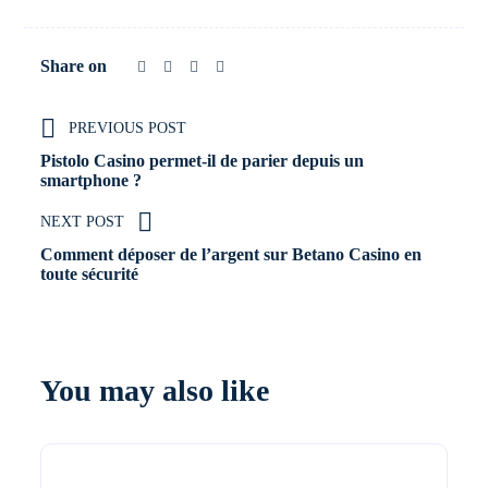
Share on
PREVIOUS POST
Pistolo Casino permet-il de parier depuis un
smartphone ?
NEXT POST
Comment déposer de l’argent sur Betano Casino en
toute sécurité
You may also like