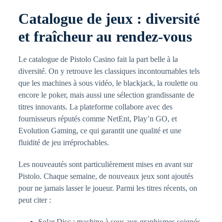
Catalogue de jeux : diversité
et fraîcheur au rendez-vous
Le catalogue de Pistolo Casino fait la part belle à la
diversité. On y retrouve les classiques incontournables tels
que les machines à sous vidéo, le blackjack, la roulette ou
encore le poker, mais aussi une sélection grandissante de
titres innovants. La plateforme collabore avec des
fournisseurs réputés comme NetEnt, Play’n GO, et
Evolution Gaming, ce qui garantit une qualité et une
fluidité de jeu irréprochables.
Les nouveautés sont particulièrement mises en avant sur
Pistolo. Chaque semaine, de nouveaux jeux sont ajoutés
pour ne jamais lasser le joueur. Parmi les titres récents, on
peut citer :
Solar Disc : machine à sous aux graphismes soignés