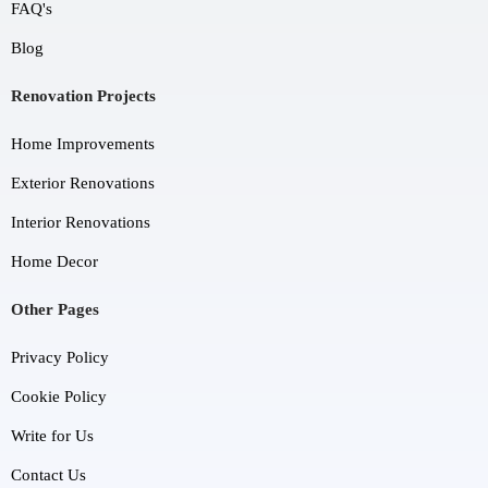
FAQ's
Blog
Renovation Projects
Home Improvements
Exterior Renovations
Interior Renovations
Home Decor
Other Pages
Privacy Policy
Cookie Policy
Write for Us
Contact Us