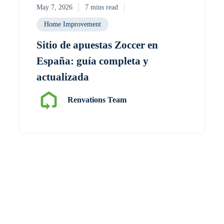
May 7, 2026
7 mins read
Home Improvement
Sitio de apuestas Zoccer en
España: guía completa y
actualizada
Renvations Team