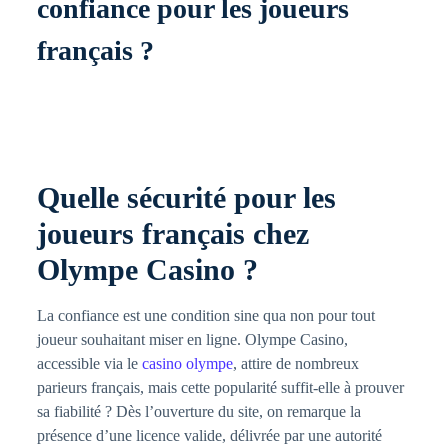
confiance pour les joueurs
français ?
Quelle sécurité pour les
joueurs français chez
Olympe Casino ?
La confiance est une condition sine qua non pour tout
joueur souhaitant miser en ligne. Olympe Casino,
accessible via le
casino olympe
, attire de nombreux
parieurs français, mais cette popularité suffit-elle à prouver
sa fiabilité ? Dès l’ouverture du site, on remarque la
présence d’une licence valide, délivrée par une autorité