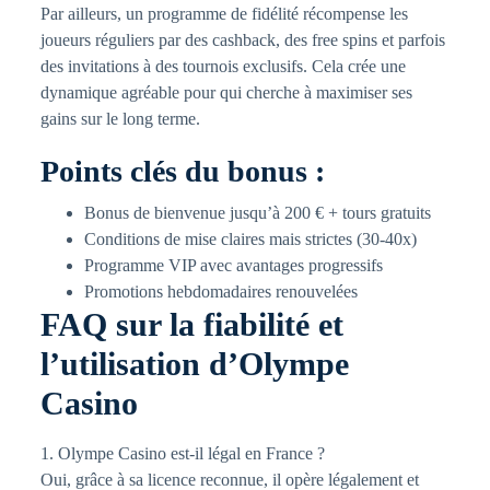
Par ailleurs, un programme de fidélité récompense les
joueurs réguliers par des cashback, des free spins et parfois
des invitations à des tournois exclusifs. Cela crée une
dynamique agréable pour qui cherche à maximiser ses
gains sur le long terme.
Points clés du bonus :
Bonus de bienvenue jusqu’à 200 € + tours gratuits
Conditions de mise claires mais strictes (30-40x)
Programme VIP avec avantages progressifs
Promotions hebdomadaires renouvelées
FAQ sur la fiabilité et
l’utilisation d’Olympe
Casino
1. Olympe Casino est-il légal en France ?
Oui, grâce à sa licence reconnue, il opère légalement et