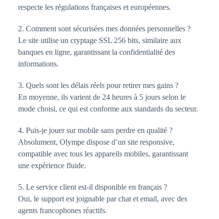
respecte les régulations françaises et européennes.
2. Comment sont sécurisées mes données personnelles ?
Le site utilise un cryptage SSL 256 bits, similaire aux
banques en ligne, garantissant la confidentialité des
informations.
3. Quels sont les délais réels pour retirer mes gains ?
En moyenne, ils varient de 24 heures à 5 jours selon le
mode choisi, ce qui est conforme aux standards du secteur.
4. Puis-je jouer sur mobile sans perdre en qualité ?
Absolument, Olympe dispose d’un site responsive,
compatible avec tous les appareils mobiles, garantissant
une expérience fluide.
5. Le service client est-il disponible en français ?
Oui, le support est joignable par chat et email, avec des
agents francophones réactifs.