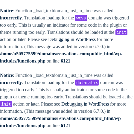
Notice
: Function _load_textdomain_just_in_time was called
incorrectly
. Translation loading for the
domain was triggered
wcvs
too early. This is usually an indicator for some code in the plugin or
theme running too early. Translations should be loaded at the
init
action or later. Please see
Debugging in WordPress
for more
information. (This message was added in version 6.7.0.) in
/home/u505775599/domains/renvations.com/public_html/wp-
includes/functions.php
on line
6121
Notice
: Function _load_textdomain_just_in_time was called
incorrectly
. Translation loading for the
domain was
datamatix
triggered too early. This is usually an indicator for some code in the
plugin or theme running too early. Translations should be loaded at the
action or later. Please see
Debugging in WordPress
for more
init
information. (This message was added in version 6.7.0.) in
/home/u505775599/domains/renvations.com/public_html/wp-
includes/functions.php
on line
6121