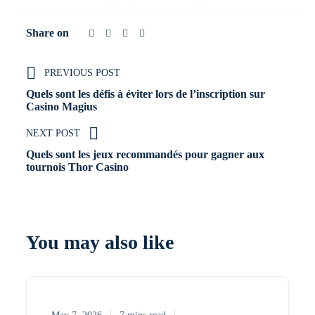
Share on
PREVIOUS POST
Quels sont les défis à éviter lors de l’inscription sur
Casino Magius
NEXT POST
Quels sont les jeux recommandés pour gagner aux
tournois Thor Casino
You may also like