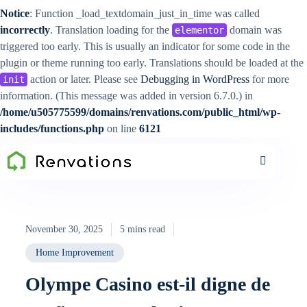
Notice
: Function _load_textdomain_just_in_time was called
incorrectly
. Translation loading for the
domain was
elementor
triggered too early. This is usually an indicator for some code in the
plugin or theme running too early. Translations should be loaded at the
action or later. Please see
Debugging in WordPress
for more
init
information. (This message was added in version 6.7.0.) in
/home/u505775599/domains/renvations.com/public_html/wp-
includes/functions.php
on line
6121
November 30, 2025
5 mins read
Home Improvement
Olympe Casino est-il digne de