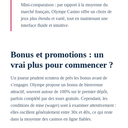
Mini-comparaison : par rapport à la moyenne du
marché français, Olympe Casino offre un choix de
jeux plus étendu et varié, tout en maintenant une
interface fluide et intuitive.
Bonus et promotions : un
vrai plus pour commencer ?
Un joueur prudent scrutera de près les bonus avant de
s’engager. Olympe propose un bonus de bienvenue
attractif, souvent autour de 100% sur le premier dépôt,
parfois complété par des tours gratuits. Cependant, les
conditions de mise (wager) sont à examiner attentivement :
elles oscillent généralement entre 30x et 40x, ce qui reste
dans la moyenne des casinos en ligne fiables.