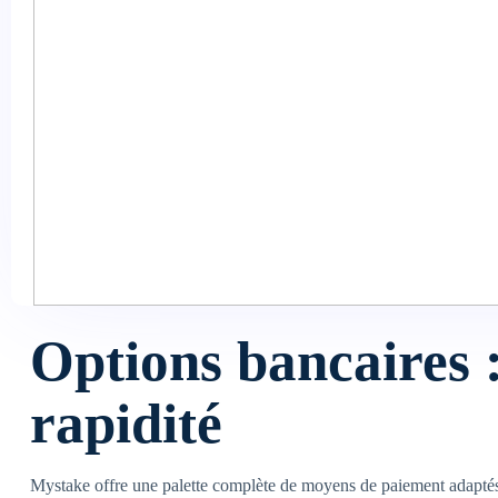
Cette alliance entre fournisseurs de référence garantit une expérienc
La sécurité et la c
l’expérience Mysta
Le casino dispose d’une licence délivrée par une autorité reconnue,
protégées par un protocole de cryptage SSL, assurant la confidentia
De plus, Mystake adopte une politique de jeu responsable, avec des 
joueurs vulnérables. Cette démarche est essentielle dans un secteur o
Options bancaires :
rapidité
Mystake offre une palette complète de moyens de paiement adaptés