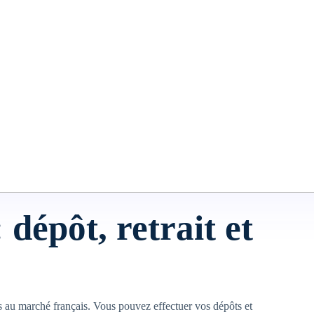
e de jeu variée et qualitative.
onfiance au cœur de
ke
 gage de transparence et de sérieux. Toutes les transactions sont
lité des données personnelles et financières.
outils accessibles pour limiter les dépenses et protéger les
ù le bien-être des utilisateurs doit primer.
 dépôt, retrait et
 au marché français. Vous pouvez effectuer vos dépôts et