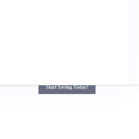
Unlock Big Savings on Your Next
Renovation!
Get Free Quotes and Discover How Much You Can Save
with Top Contractors – Quality Work at Affordable Prices!
Start Saving Today!