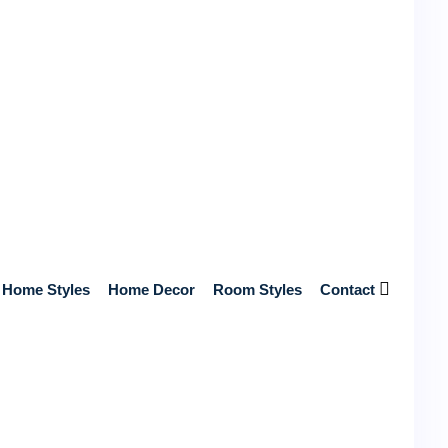
Near You
Get Free Quotes from Top-Rated, Licensed Contractors Near
You – No Hidden Fees, Just Reliable Service and Expert
Craftsmanship!
Start Your Home Renovation Today!
Search
Home Styles
Home Decor
Room Styles
Contact
Recent posts
Unlock Your Betting Potential with William Hill UK
Login Magic
May 7, 2026
4 mins read