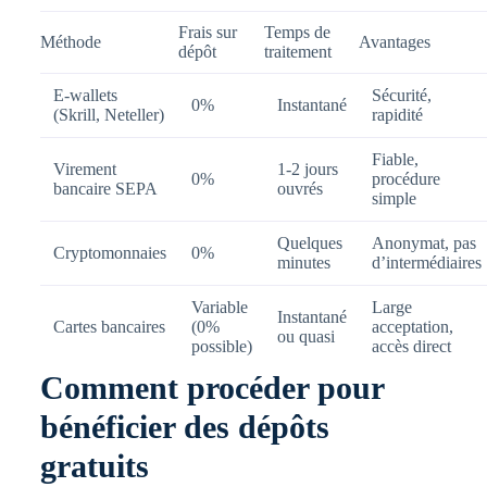
Frais sur
Temps de
Méthode
Avantages
dépôt
traitement
E-wallets
Sécurité,
0%
Instantané
(Skrill, Neteller)
rapidité
Fiable,
Virement
1-2 jours
0%
procédure
bancaire SEPA
ouvrés
simple
Quelques
Anonymat, pas
Cryptomonnaies
0%
minutes
d’intermédiaires
Variable
Large
Instantané
Cartes bancaires
(0%
acceptation,
ou quasi
possible)
accès direct
Comment procéder pour
bénéficier des dépôts
gratuits