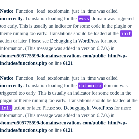
Notice
: Function _load_textdomain_just_in_time was called
incorrectly
. Translation loading for the
domain was triggered
wcvs
too early. This is usually an indicator for some code in the plugin or
theme running too early. Translations should be loaded at the
init
action or later. Please see
Debugging in WordPress
for more
information. (This message was added in version 6.7.0.) in
/home/u505775599/domains/renvations.com/public_html/wp-
includes/functions.php
on line
6121
Notice
: Function _load_textdomain_just_in_time was called
incorrectly
. Translation loading for the
domain was
datamatix
triggered too early. This is usually an indicator for some code in the
plugin or theme running too early. Translations should be loaded at the
action or later. Please see
Debugging in WordPress
for more
init
information. (This message was added in version 6.7.0.) in
/home/u505775599/domains/renvations.com/public_html/wp-
includes/functions.php
on line
6121