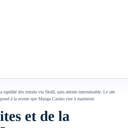
t du compte joueur.
s apprécient-ils
Manga Casino ?
ord, la simplicité d’utilisation : la majorité des transactions se
arence des conditions : pas de frais cachés et des montants
ryptage de niveau bancaire, rassurant même les joueurs les plus
pidité des retraits via Skrill, sans attente interminable. Le site
respond à la norme que Manga Casino vise à maintenir.
ites et de la