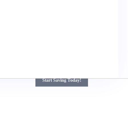
Unlock Big Savings on Your Next
Renovation!
Get Free Quotes and Discover How Much You Can Save
with Top Contractors – Quality Work at Affordable Prices!
Start Saving Today!