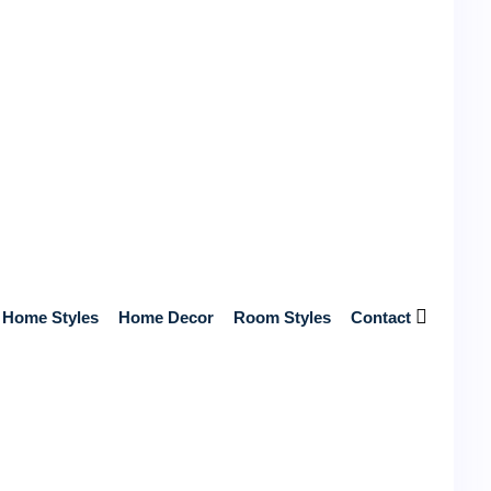
Near You
Get Free Quotes from Top-Rated, Licensed Contractors Near
You – No Hidden Fees, Just Reliable Service and Expert
Craftsmanship!
Start Your Home Renovation Today!
Search
Home Styles
Home Decor
Room Styles
Contact
Recent posts
Unlock Your Betting Potential with William Hill UK
Login Magic
May 7, 2026
4 mins read