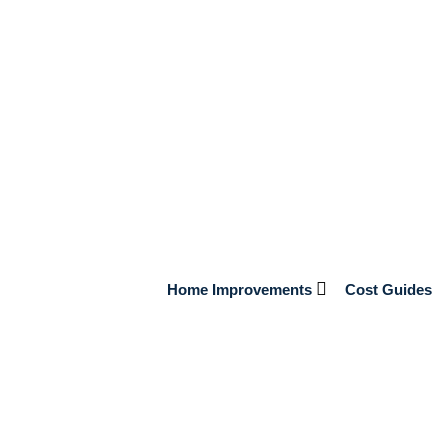
nt, combinant rapidité, simplicité et sécurité. Pour découvrir
où la fiabilité est au cœur des préoccupations.
ure de paiement
o ?
t technologie sécurisée et accessibilité. Les transactions, qu’il
cryptage SSL, assurant un niveau élevé de confidentialité.
Home Improvements
Cost Guides