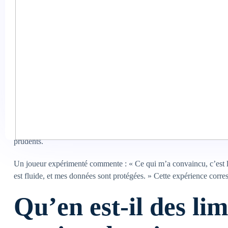
Note : Les plafonds et frais peuvent varier selon le pays et le statu
Pourquoi les joueur
ces méthodes sur 
Les retours des utilisateurs soulignent plusieurs avantages. Tout d’ab
réalise en quelques clics, sans étapes superflues. Ensuite, la transp
clairement affichés. Enfin, la sécurité : Manga Casino utilise un c
prudents.
Un joueur expérimenté commente : « Ce qui m’a convaincu, c’est la ra
est fluide, et mes données sont protégées. » Cette expérience cor
Qu’en est-il des lim