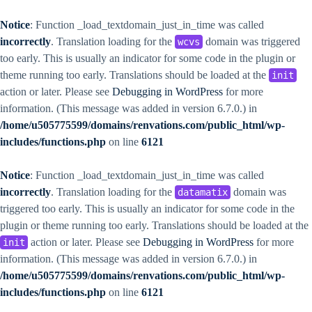
Notice
: Function _load_textdomain_just_in_time was called
incorrectly
. Translation loading for the
domain was triggered
wcvs
too early. This is usually an indicator for some code in the plugin or
theme running too early. Translations should be loaded at the
init
action or later. Please see
Debugging in WordPress
for more
information. (This message was added in version 6.7.0.) in
/home/u505775599/domains/renvations.com/public_html/wp-
includes/functions.php
on line
6121
Notice
: Function _load_textdomain_just_in_time was called
incorrectly
. Translation loading for the
domain was
datamatix
triggered too early. This is usually an indicator for some code in the
plugin or theme running too early. Translations should be loaded at the
action or later. Please see
Debugging in WordPress
for more
init
information. (This message was added in version 6.7.0.) in
/home/u505775599/domains/renvations.com/public_html/wp-
includes/functions.php
on line
6121