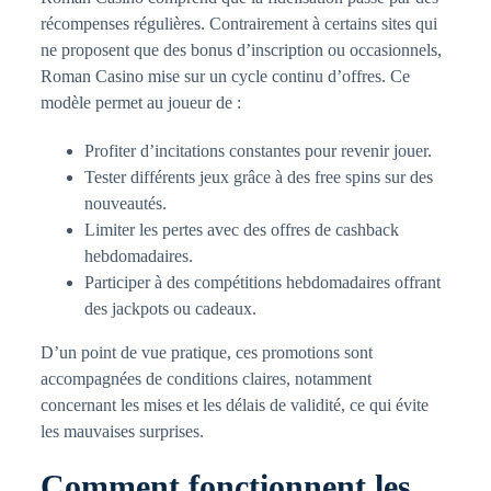
récompenses régulières. Contrairement à certains sites qui
ne proposent que des bonus d’inscription ou occasionnels,
Roman Casino mise sur un cycle continu d’offres. Ce
modèle permet au joueur de :
Profiter d’incitations constantes pour revenir jouer.
Tester différents jeux grâce à des free spins sur des
nouveautés.
Limiter les pertes avec des offres de cashback
hebdomadaires.
Participer à des compétitions hebdomadaires offrant
des jackpots ou cadeaux.
D’un point de vue pratique, ces promotions sont
accompagnées de conditions claires, notamment
concernant les mises et les délais de validité, ce qui évite
les mauvaises surprises.
Comment fonctionnent les