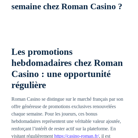
semaine chez Roman Casino ?
Les promotions
hebdomadaires chez Roman
Casino : une opportunité
régulière
Roman Casino se distingue sur le marché français par son
offre généreuse de promotions exclusives renouvelées
chaque semaine. Pour les joueurs, ces bonus
hebdomadaires représentent une véritable valeur ajoutée,
renforçant l’intérêt de rester actif sur la plateforme. En
visitant régulièrement
https://casino-roman.fr/
, il est