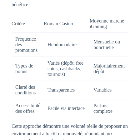
bénéfice.
Moyenne marché
Critère
Roman Casino
iGaming
Fréquence
Mensuelle ou
des
Hebdomadaire
ponctuelle
promotions
Variés (dépôt, free
Types de
Majoritairement
spins, cashbacks,
bonus
dépôt
tournois)
Clarté des
Transparentes
Variables
conditions
Accessibilité
Parfois
Facile via interface
des offres
complexe
Cette approche démontre une volonté réelle de proposer un
environnement attractif et renouvelé, répondant aux