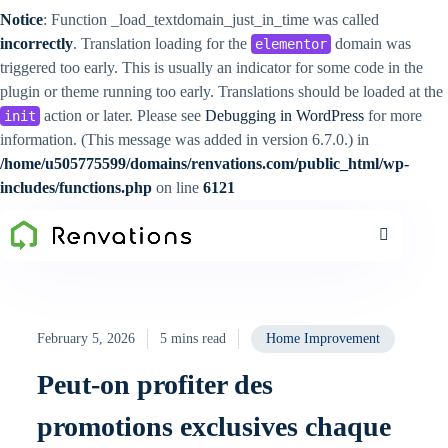
Notice
: Function _load_textdomain_just_in_time was called
incorrectly
. Translation loading for the
domain was
elementor
triggered too early. This is usually an indicator for some code in the
plugin or theme running too early. Translations should be loaded at the
action or later. Please see
Debugging in WordPress
for more
init
information. (This message was added in version 6.7.0.) in
/home/u505775599/domains/renvations.com/public_html/wp-
includes/functions.php
on line
6121
February 5, 2026
5 mins read
Home Improvement
Peut-on profiter des
promotions exclusives chaque