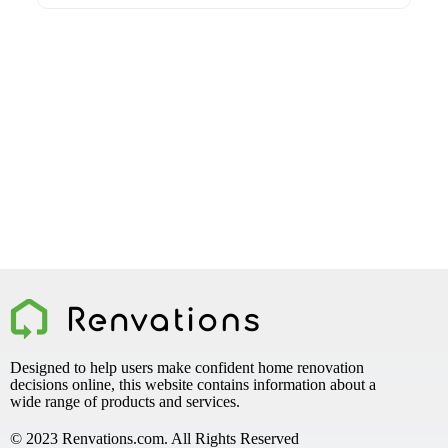
Designed to help users make confident home renovation
decisions online, this website contains information about a
wide range of products and services.
© 2023 Renvations.com. All Rights Reserved