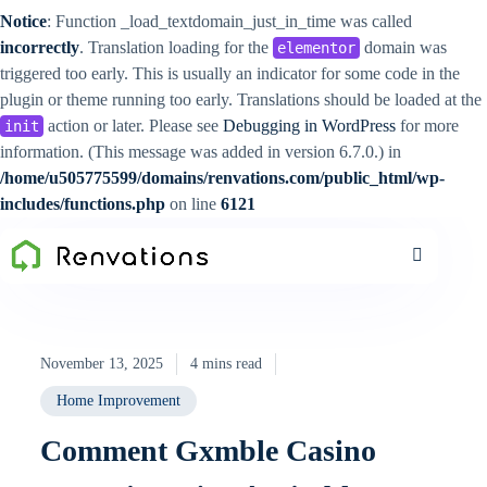
Notice
: Function _load_textdomain_just_in_time was called
incorrectly
. Translation loading for the
domain was
elementor
triggered too early. This is usually an indicator for some code in the
plugin or theme running too early. Translations should be loaded at the
action or later. Please see
Debugging in WordPress
for more
init
information. (This message was added in version 6.7.0.) in
/home/u505775599/domains/renvations.com/public_html/wp-
includes/functions.php
on line
6121
November 13, 2025
4 mins read
Home Improvement
Comment Gxmble Casino