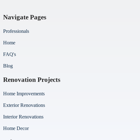
Navigate Pages
Professionals
Home
FAQ's
Blog
Renovation Projects
Home Improvements
Exterior Renovations
Interior Renovations
Home Decor