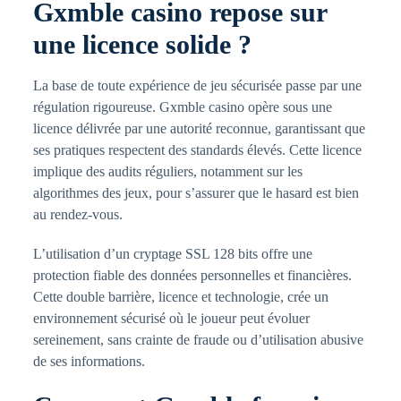
Gxmble casino repose sur
une licence solide ?
La base de toute expérience de jeu sécurisée passe par une
régulation rigoureuse. Gxmble casino opère sous une
licence délivrée par une autorité reconnue, garantissant que
ses pratiques respectent des standards élevés. Cette licence
implique des audits réguliers, notamment sur les
algorithmes des jeux, pour s’assurer que le hasard est bien
au rendez-vous.
L’utilisation d’un cryptage SSL 128 bits offre une
protection fiable des données personnelles et financières.
Cette double barrière, licence et technologie, crée un
environnement sécurisé où le joueur peut évoluer
sereinement, sans crainte de fraude ou d’utilisation abusive
de ses informations.