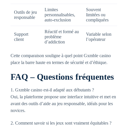
Limites
Souvent
Outils de jeu
personnalisables,
limitées ou
responsable
auto-exclusion
compliquées
Réactif et formé au
Support
Variable selon
problème
client
l’opérateur
d’addiction
Cette comparaison souligne à quel point Gxmble casino
place la barre haute en termes de sécurité et d’éthique.
FAQ – Questions fréquentes
1. Gxmble casino est-il adapté aux débutants ?
Oui, la plateforme propose une interface intuitive et met en
avant des outils d’aide au jeu responsable, idéals pour les
novices.
2. Comment savoir si les jeux sont vraiment équitables ?